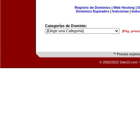
Registro de Dominios
|
Web Hosting
|
D
Dominios Expirados
|
Industrias
|
Indu
Categorías de Dominio:
[Pág. princi
** Precios expre
© 2002/2022 Solo10.com