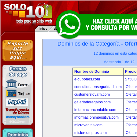
Dominios de la Categoría -
Ofer
12 dominios en esta categ
Mostrando 1 de 12
Nombre de Dominio
Precio
e-cupones.com
$750.
consultoriaenseguridad.com
Oferta
customersloyalty.com
Oferta
galeriaderegalos.com
Oferta
informacioncontable.com
Oferta
informacionimpositiva.com
Oferta
microventas.com
Oferta
mistercompras.com
Oferta