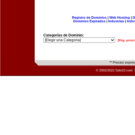
Registro de Dominios
|
Web Hosting
|
D
Dominios Expirados
|
Industrias
|
Indu
Categorías de Dominio:
[Pág. princi
** Precios expre
© 2002/2022 Solo10.com