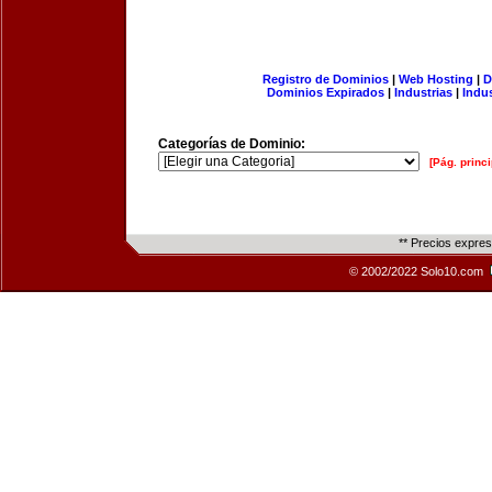
Registro de Dominios
|
Web Hosting
|
D
Dominios Expirados
|
Industrias
|
Indu
Categorías de Dominio:
[Pág. princi
** Precios expre
© 2002/2022 Solo10.com