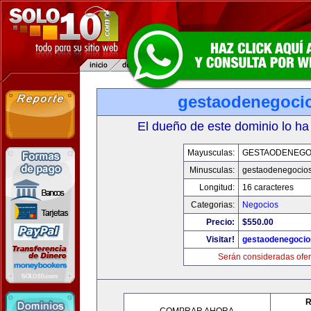
gestaodenegoci
El dueño de este dominio lo ha
Mayusculas:
GESTAODENEGO
Minusculas:
gestaodenegocio
Longitud:
16 caracteres
Categorias:
Negocios
Precio:
$550.00
Visitar!
gestaodenegoci
Serán consideradas ofer
R