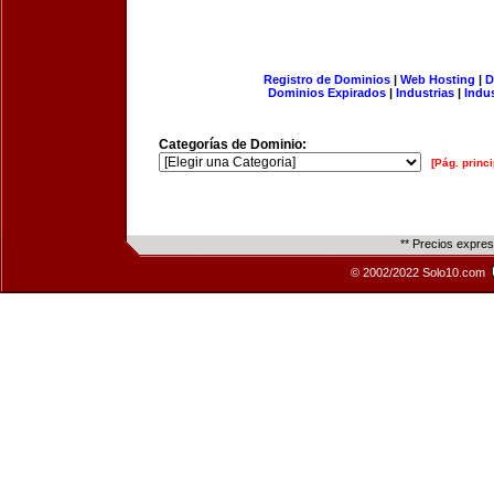
Registro de Dominios
|
Web Hosting
|
D
Dominios Expirados
|
Industrias
|
Indu
Categorías de Dominio:
[Pág. princi
** Precios expre
© 2002/2022 Solo10.com