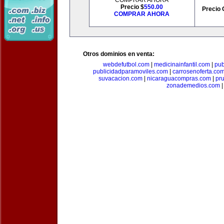
COMPRAR AHORA
Precio $
550.00
Precio 
COMPRAR AHORA
Otros dominios en venta:
webdefutbol.com
|
medicinainfantil.com
|
pub
publicidadparamoviles.com
|
carrosenoferta.co
suvacacion.com
|
nicaraguacompras.com
|
pr
zonademedios.com
|