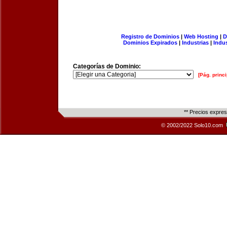
Registro de Dominios
|
Web Hosting
|
D
Dominios Expirados
|
Industrias
|
Indu
Categorías de Dominio:
[Pág. princi
** Precios expre
© 2002/2022 Solo10.com