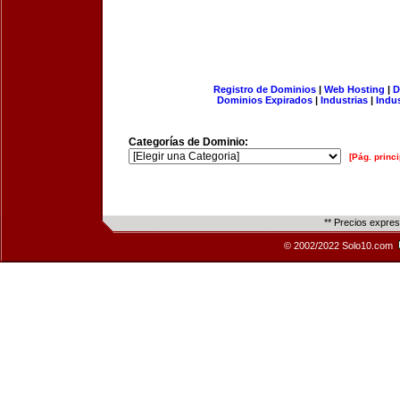
Registro de Dominios
|
Web Hosting
|
D
Dominios Expirados
|
Industrias
|
Indu
Categorías de Dominio:
[Pág. princi
** Precios expre
© 2002/2022 Solo10.com