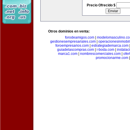
Precio Ofrecido $
Otros dominios en venta:
forodeamigos.com
|
modelomasculino.c
gestionesempresariales.com
|
operacionesinmobil
foroempresarios.com
|
estrategiademarca.com
guiadelascompras.com
|
i-boda.com
|
instala
marca1.com
|
nombrescomerciales.com
|
ofe
promocionarme.com
|