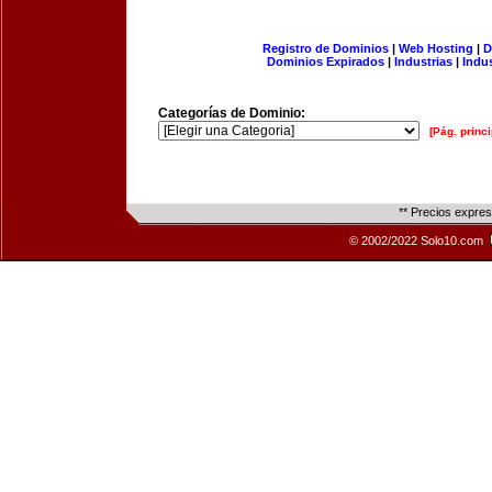
Registro de Dominios
|
Web Hosting
|
D
Dominios Expirados
|
Industrias
|
Indu
Categorías de Dominio:
[Pág. princi
** Precios expre
© 2002/2022 Solo10.com