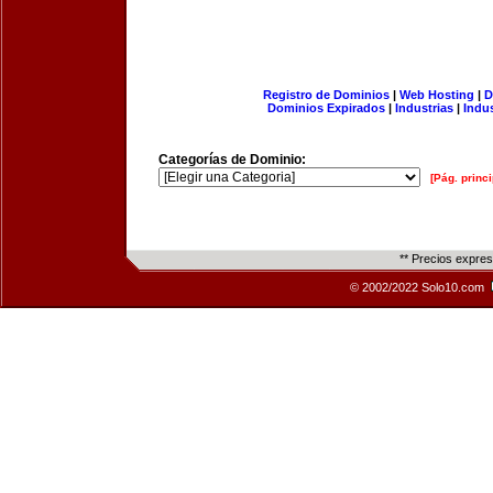
Registro de Dominios
|
Web Hosting
|
D
Dominios Expirados
|
Industrias
|
Indu
Categorías de Dominio:
[Pág. princi
** Precios expre
© 2002/2022 Solo10.com