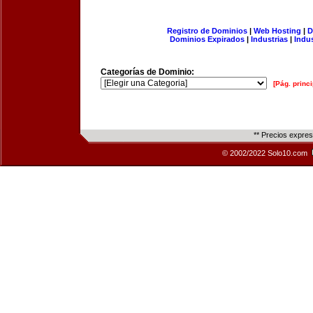
Registro de Dominios
|
Web Hosting
|
D
Dominios Expirados
|
Industrias
|
Indu
Categorías de Dominio:
[Pág. princi
** Precios expre
© 2002/2022 Solo10.com