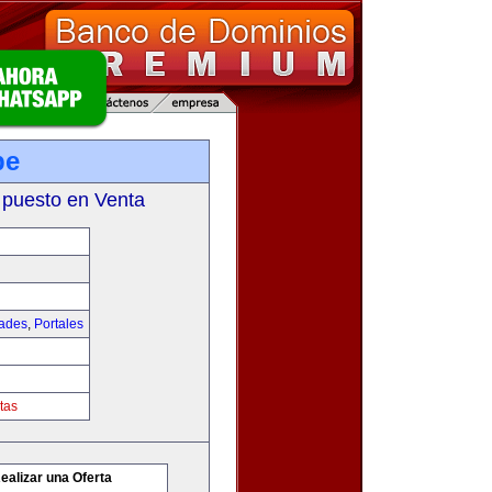
pe
 puesto en Venta
dades
,
Portales
tas
ealizar una Oferta