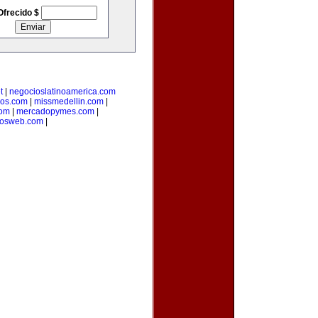
Ofrecido $
t
|
negocioslatinoamerica.com
ios.com
|
missmedellin.com
|
com
|
mercadopymes.com
|
tosweb.com
|