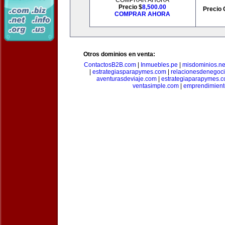
COMPRAR AHORA
Precio $
8,500.00
Precio 
COMPRAR AHORA
Otros dominios en venta:
ContactosB2B.com
|
Inmuebles.pe
|
misdominios.ne
|
estrategiasparapymes.com
|
relacionesdenegoc
aventurasdeviaje.com
|
estrategiaparapymes.
ventasimple.com
|
emprendimien