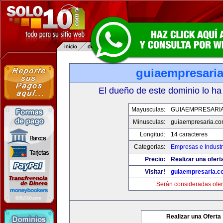
guiaempresari
El dueño de este dominio lo ha
Mayusculas:
GUIAEMPRESARI
Minusculas:
guiaempresaria.c
Longitud:
14 caracteres
Categorias:
Empresas e Industr
Precio:
Realizar una ofert
Visitar!
guiaempresaria.c
Serán consideradas ofer
Realizar una Oferta