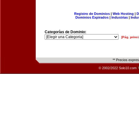
Registro de Dominios
|
Web Hosting
|
D
Dominios Expirados
|
Industrias
|
Indu
Categorías de Dominio:
[Pág. princi
** Precios expre
© 2002/2022 Solo10.com