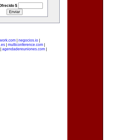
Ofrecido $
twork.com
|
negocios.io
|
.es
|
multiconference.com
|
|
agendadereuniones.com
|