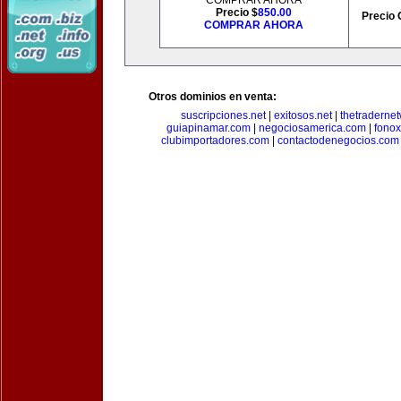
COMPRAR AHORA
Precio $
850.00
Precio 
COMPRAR AHORA
Otros dominios en venta:
suscripciones.net
|
exitosos.net
|
thetraderne
guiapinamar.com
|
negociosamerica.com
|
fonox
clubimportadores.com
|
contactodenegocios.com