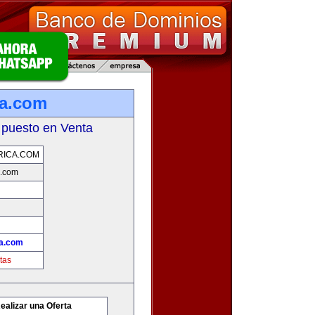
ca.com
 puesto en Venta
RICA.COM
a.com
a.com
tas
ealizar una Oferta