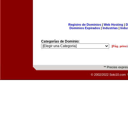
Registro de Dominios
|
Web Hosting
|
D
Dominios Expirados
|
Industrias
|
Indu
Categorías de Dominio:
[Pág. princi
** Precios expre
© 2002/2022 Solo10.com